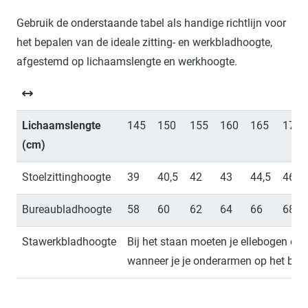
Gebruik de onderstaande tabel als handige richtlijn voor
het bepalen van de ideale zitting- en werkbladhoogte,
afgestemd op lichaamslengte en werkhoogte.
Lichaamslengte
145
150
155
160
165
170
(cm)
Stoelzittinghoogte
39
40,5
42
43
44,5
46
Bureaubladhoogte
58
60
62
64
66
68
Stawerkbladhoogte
Bij het staan moeten je ellebogen e
wanneer je je onderarmen op het bure