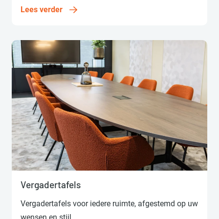
Lees verder
Lees verder
Vergadertafels
Vergadertafels voor iedere ruimte, afgestemd op uw
wensen en stijl.