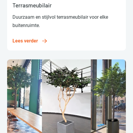
Lees verder
Terrasmeubilair
Duurzaam en stijlvol terrasmeubilair voor elke
buitenruimte.
Lees verder