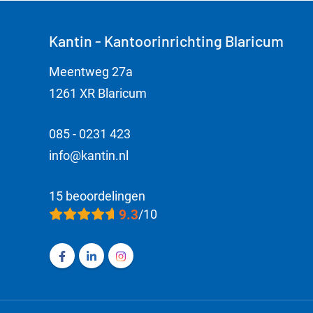
Kantin - Kantoorinrichting Blaricum
Meentweg 27a
1261 XR Blaricum
085 - 0231 423
info@kantin.nl
15 beoordelingen
9.3
/10
Volg ons op Facebook Kantin - Kantoorinric
Volg ons op LinkedIn Kantin - Kantoori
Volg ons op Instagram Kantin - Ka