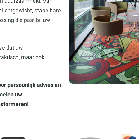
 en duurzaamheid. Van
t lichtgewicht, stapelbare
ossing die past bij uw
we dat uw
raktisch, maar ook
or persoonlijk advies en
toelen uw
nsformeren!