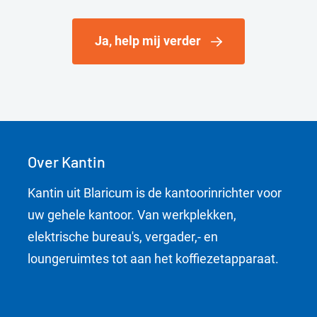
Ja, help mij verder
Over Kantin
Kantin uit Blaricum is de kantoorinrichter voor
uw gehele kantoor. Van werkplekken,
elektrische bureau's, vergader,- en
loungeruimtes tot aan het koffiezetapparaat.