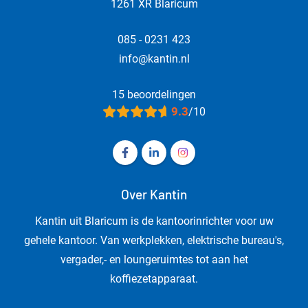
1261 XR Blaricum
085 - 0231 423
info@kantin.nl
15 beoordelingen
9.3
/10
Volg ons op Facebook Kantin - Kanto
Volg ons op LinkedIn Kantin - 
Volg ons op Instagram Ka
Over Kantin
Kantin uit Blaricum is de kantoorinrichter voor uw
gehele kantoor. Van werkplekken, elektrische bureau's,
vergader,- en loungeruimtes tot aan het
koffiezetapparaat.