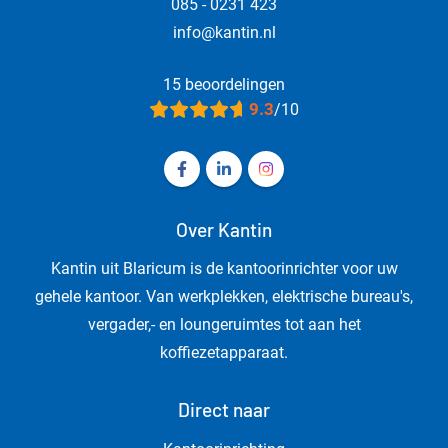
085 - 0231 423
info@kantin.nl
15 beoordelingen
9.3
/10
Volg ons op Facebook Kantin - Kanto
Volg ons op LinkedIn Kantin - 
Volg ons op Instagram Ka
Over Kantin
Kantin uit Blaricum is de kantoorinrichter voor uw
gehele kantoor. Van werkplekken, elektrische bureau's,
vergader,- en loungeruimtes tot aan het
koffiezetapparaat.
Direct naar