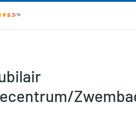
9.3
/10
bilair
tiecentrum/Zwemba