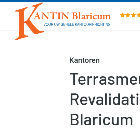
Overslaan en naar de inhoud gaan
Kantoren
Terrasmeu
Revalida
Blaricum