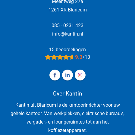
Meentweg 27a
1261 XR Blaricum
085 - 0231 423
info@kantin.nl
15 beoordelingen
9.3
/10
Volg ons op Facebook Kantin - Kanto
Volg ons op LinkedIn Kantin - 
Volg ons op Instagram Ka
Over Kantin
Kantin uit Blaricum is de kantoorinrichter voor uw
gehele kantoor. Van werkplekken, elektrische bureau's,
vergader,- en loungeruimtes tot aan het
koffiezetapparaat.